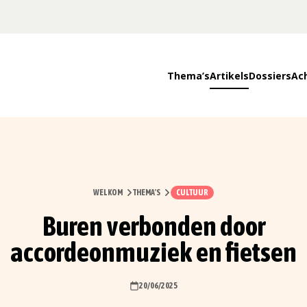
Thema’s
Artikels
Dossiers
Ac
WELKOM
THEMA'S
CULTUUR
Buren verbonden door
accordeonmuziek en fietsen
20/06/2025