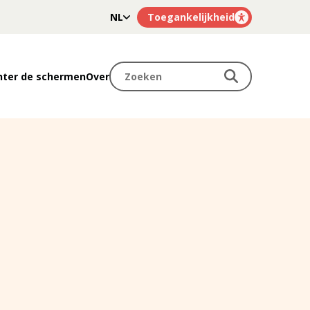
NL
Toegankelijkheid
FR
Zoeken
Zoeken
hter de schermen
Over