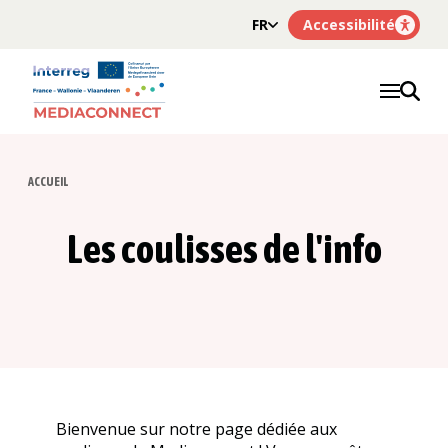
FR
Accessibilité
NL
Nos thématiques
Nos articles
ACCUEIL
Nos dossiers
Les coulisses de l'info
Les coulisses de l'info
À propos
Bienvenue sur notre page dédiée aux