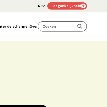
NL
Toegankelijkheid
FR
Zoeken
Zoeken
hter de schermen
Over