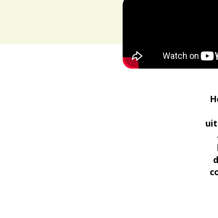
H
ui
d
c