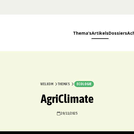
Thema’s
Artikels
Dossiers
Ac
WELKOM
THEMA'S
ECOLOGIE
AgriClimate
20/11/2025