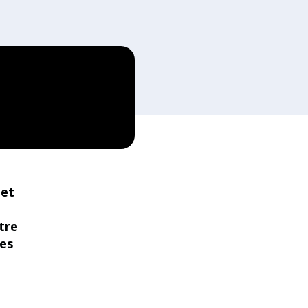
 et
tre
les