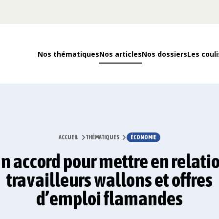
Nos thématiques
Nos articles
Nos dossiers
Les couli
ACCUEIL
THÉMATIQUES
ÉCONOMIE
n accord pour mettre en relati
travailleurs wallons et offres
d’emploi flamandes