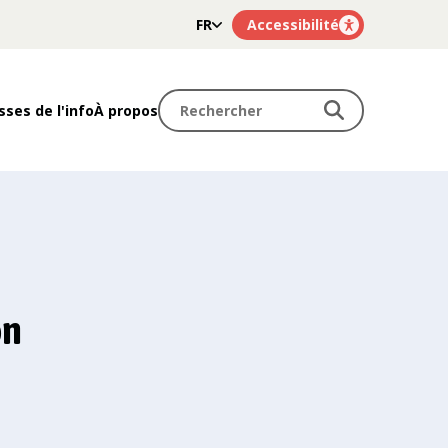
FR
Accessibilité
NL
Rechercher
Rechercher
sses de l'info
À propos
on