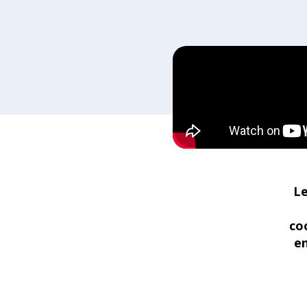
Le
co
en