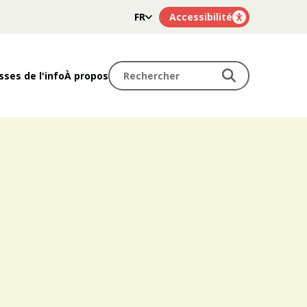
FR
Accessibilité
NL
Rechercher
Rechercher
sses de l'info
À propos