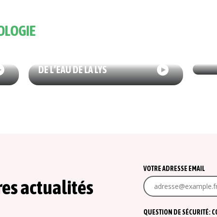
OLOGIE
ÉCO
29/06/2026
ÉCOLOGIE
L’E
DES AGRICULTEURS GARDIENS
CON
DE L’EAU DE LA LYS
VOTRE ADRESSE EMAIL
res actualités
QUESTION DE SÉCURITÉ: COM