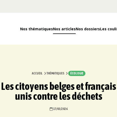
Nos thématiques
Nos articles
Nos dossiers
Les couli
ACCUEIL
THÉMATIQUES
ÉCOLOGIE
Les citoyens belges et français
unis contre les déchets
17/03/2026