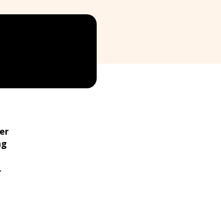
er
ng
.