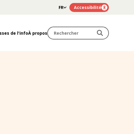
FR
Accessibilité
NL
Rechercher
Rechercher
sses de l'info
À propos