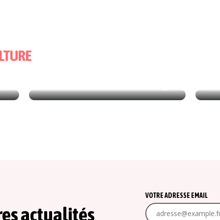
LTURE
CUL
13/05/2026
CULTURE
EXP
TRÉSORS DE LAINE ET DE SOIE
ROU
VOTRE ADRESSE EMAIL
res actualités