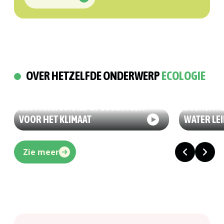
Zoeken
OVER HETZELFDE ONDERWERP
ECOLOGIE
03/07/2026
29
ECOLOGIE
ECOLOGIE
CLIM’ARC: LOKALE OPLOSSINGEN
BOEREN A
VOOR HET KLIMAAT
WATER LEI
Zie meer