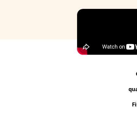
qua
F