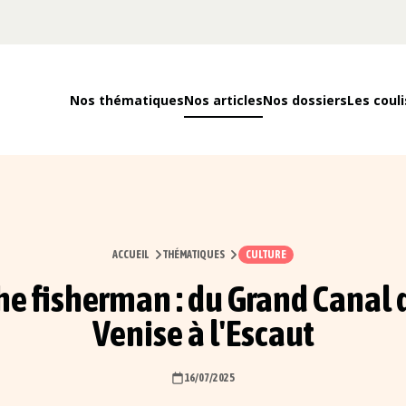
Nos thématiques
Nos articles
Nos dossiers
Les couli
ACCUEIL
THÉMATIQUES
CULTURE
he fisherman : du Grand Canal 
Venise à l'Escaut
16/07/2025