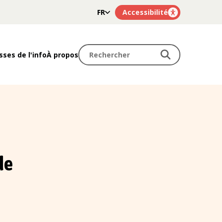
FR
Accessibilité
NL
Rechercher
Rechercher
sses de l'info
À propos
de