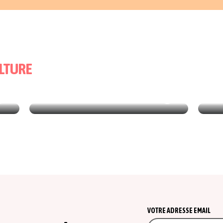
LTURE
19/05/2026
CULTURE
CUL
BRUSK: LA NOUVELLE HALLE
D’ART DE BRUGES
TRÉ
VOTRE ADRESSE EMAIL