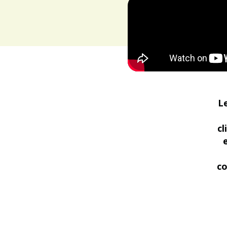
L
cl
co