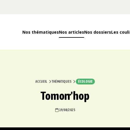
Nos thématiques
Nos articles
Nos dossiers
Les couli
ACCUEIL
THÉMATIQUES
ÉCOLOGIE
Tomorr'hop
19/08/2025