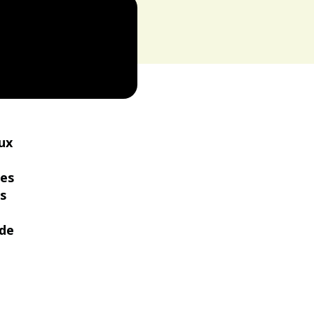
ux
mes
s
 de