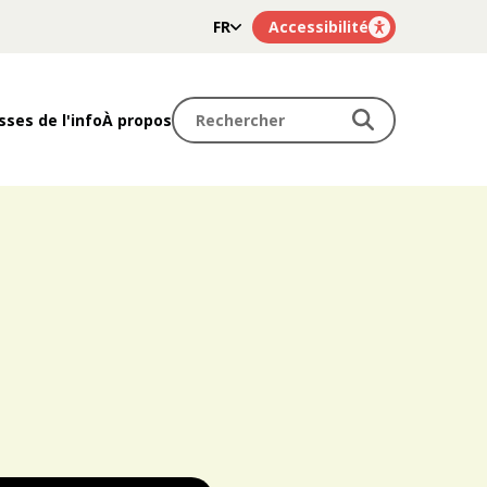
FR
Accessibilité
NL
Rechercher
Rechercher
sses de l'info
À propos